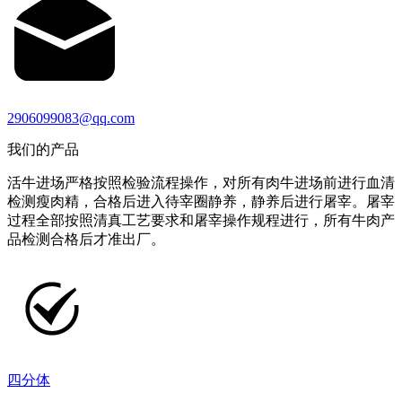
2906099083@qq.com
我们的产品
活牛进场严格按照检验流程操作，对所有肉牛进场前进行血清
检测瘦肉精，合格后进入待宰圈静养，静养后进行屠宰。屠宰
过程全部按照清真工艺要求和屠宰操作规程进行，所有牛肉产
品检测合格后才准出厂。
四分体