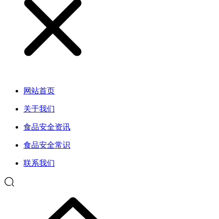
网站首页
关于我们
食品安全资讯
食品安全常识
联系我们