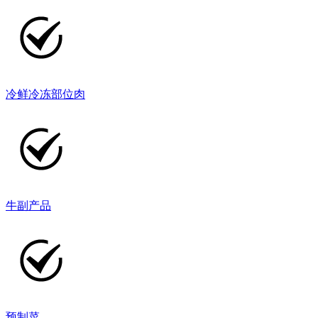
冷鲜冷冻部位肉
牛副产品
预制菜