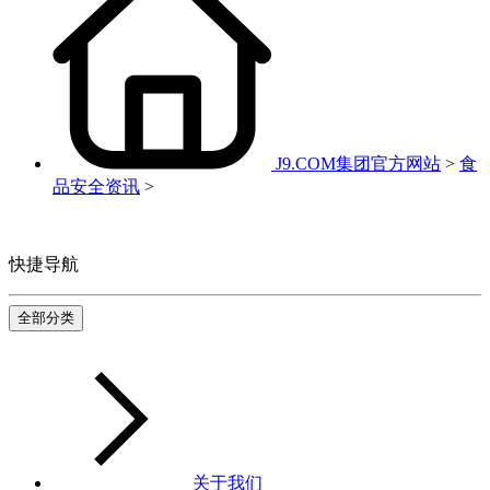
J9.COM集团官方网站
>
食
品安全资讯
>
快捷导航
全部分类
关于我们