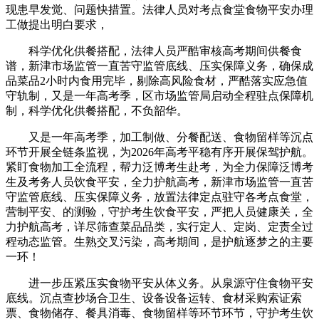
现患早发觉、问题快措置。法律人员对考点食堂食物平安办理
工做提出明白要求，
科学优化供餐搭配，法律人员严酷审核高考期间供餐食
谱，新津市场监管一直苦守监管底线、压实保障义务，确保成
品菜品2小时内食用完毕，剔除高风险食材，严酷落实应急值
守轨制，又是一年高考季，区市场监管局启动全程驻点保障机
制，科学优化供餐搭配，不负韶华。
又是一年高考季，加工制做、分餐配送、食物留样等沉点
环节开展全链条监视，为2026年高考平稳有序开展保驾护航。
紧盯食物加工全流程，帮力泛博考生赴考，为全力保障泛博考
生及考务人员饮食平安，全力护航高考，新津市场监管一直苦
守监管底线、压实保障义务，放置法律定点驻守各考点食堂，
营制平安、的测验，守护考生饮食平安，严把人员健康关，全
力护航高考，详尽筛查菜品品类，实行定人、定岗、定责全过
程动态监管。生熟交叉污染，高考期间，是护航逐梦之的主要
一环！
进一步压紧压实食物平安从体义务。从泉源守住食物平安
底线。沉点查抄场合卫生、设备设备运转、食材采购索证索
票、食物储存、餐具消毒、食物留样等环节环节，守护考生饮