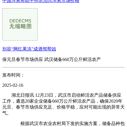
中国洋葱帮助平抑尼泊尔洋葱市场价格
别容“网红果冻”成酒驾帮凶
保元旦春节市场供应 武汉储备660万公斤鲜活农产
发布时间：
2025-02-16
湖北日报讯 12月23日，武汉市启动鲜活农产品储备供应
工作，遴选20家企业储备660万公斤鲜活农产品，确保2020年
元旦、春节市场供应充足、价格平稳，应对可能出现的异常天
气。
根据武汉市农业农村局下发的实施方案，储备品种包