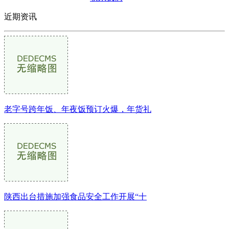
近期资讯
老字号跨年饭、年夜饭预订火爆，年货礼
陕西出台措施加强食品安全工作开展“十