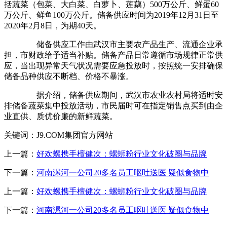
括蔬菜（包菜、大白菜、白萝卜、莲藕）500万公斤、鲜蛋60
万公斤、鲜鱼100万公斤。储备供应时间为2019年12月31日至
2020年2月8日，为期40天。
储备供应工作由武汉市主要农产品生产、流通企业承
担，市财政给予适当补贴。储备产品日常遵循市场规律正常供
应，当出现异常天气状况需要应急投放时，按照统一安排确保
储备品种供应不断档、价格不暴涨。
据介绍，储备供应期间，武汉市农业农村局将适时安
排储备蔬菜集中投放活动，市民届时可在指定销售点买到由企
业直供、质优价廉的新鲜蔬菜。
关键词：J9.COM集团官方网站
上一篇：
好欢螺携手檀健次：螺蛳粉行业文化破圈与品牌
下一篇：
河南漯河一公司20多名员工呕吐送医 疑似食物中
上一篇：
好欢螺携手檀健次：螺蛳粉行业文化破圈与品牌
下一篇：
河南漯河一公司20多名员工呕吐送医 疑似食物中