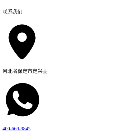
联系我们
河北省保定市定兴县
400-669-9845