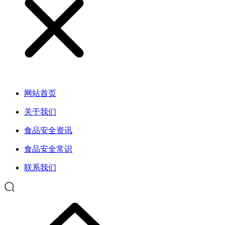
网站首页
关于我们
食品安全资讯
食品安全常识
联系我们