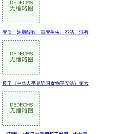
变质、油脂酸败、霉变生虫、不洁、混有
反了《中华人平易近国食物平安法》第六