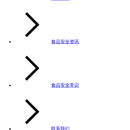
食品安全资讯
食品安全常识
联系我们