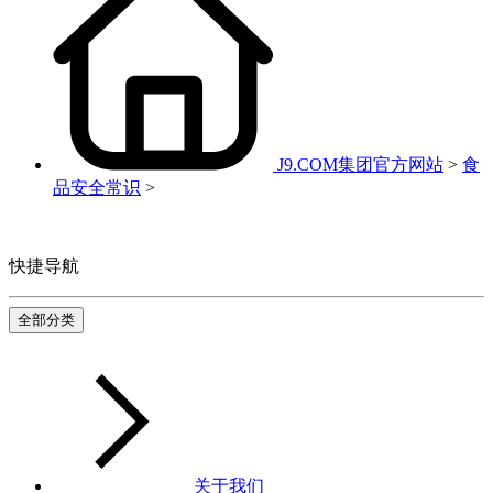
J9.COM集团官方网站
>
食
品安全常识
>
快捷导航
全部分类
关于我们