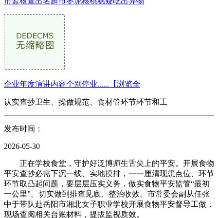
市监核查出名超市枣泥核桃糕疑吃出异物
企业年度演讲内容个别停业......【浏览全
认实查抄卫生、操做规范、食材管环节环节和工
发布时间：
2026-05-30
正在学校食堂，守护好泛博师生舌尖上的平安。开展食物
平安查抄必需下沉一线、实地摸排，一一厘清现患点位、环节
环节取凸起问题，要层层压实义务，做实食物平安监管“最初
一公里”。切实做到排查见底、整治收效。市常委会副从任张
中于带队赴岳阳市湘北女子职业学校开展食物平安督导工做，
现场查阅相关台账材料，提拔监视质效。