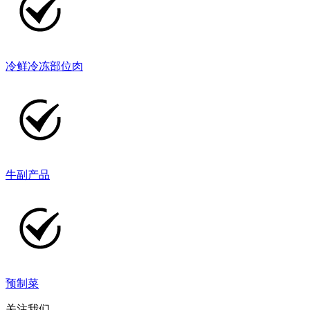
冷鲜冷冻部位肉
牛副产品
预制菜
关注我们