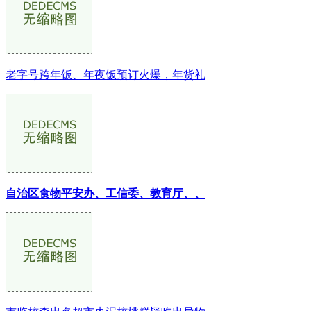
老字号跨年饭、年夜饭预订火爆，年货礼
自治区食物平安办、工信委、教育厅、、