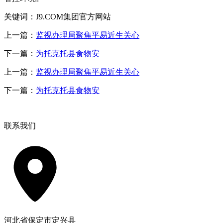
关键词：J9.COM集团官方网站
上一篇：
监视办理局聚焦平易近生关心
下一篇：
为托克托县食物安
上一篇：
监视办理局聚焦平易近生关心
下一篇：
为托克托县食物安
联系我们
河北省保定市定兴县