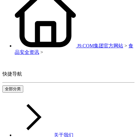
J9.COM集团官方网站
>
食
品安全资讯
>
快捷导航
全部分类
关于我们