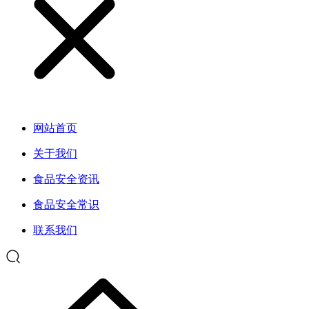
网站首页
关于我们
食品安全资讯
食品安全常识
联系我们