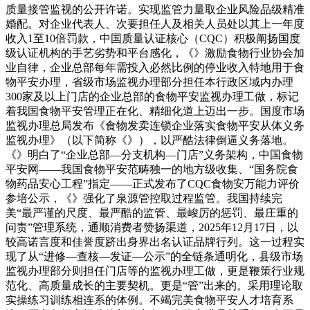
质量接管监视的公开许诺。实现监管力量取企业风险品级精准
婚配。对企业代表人、次要担任人及相关人员处以其上一年度
收入1至10倍罚款，中国质量认证核心（CQC）积极阐扬国度
级认证机构的手艺劣势和平台感化，《》激励食物行业协会加
业自律，企业总部每年需投入必然比例的停业收入特地用于食
物平安办理，省级市场监视办理部分担任本行政区域内办理
300家及以上门店的企业总部的食物平安监视办理工做，标记
着我国食物平安管理正在化、精细化道上迈出一步。国度市场
监视办理总局发布《食物发卖连锁企业落实食物平安从体义务
监视办理》（以下简称《》），以严酷法律倒逼义务落地。
《》明白了“企业总部—分支机构—门店”义务架构，中国食物
平安网——我国食物平安范畴独一的地方级收集、“国务院食
物药品安心工程”指定——正式发布了CQC食物安万能力评价
参培公示，《》强化了泉源管控取过程监管。我国持续完
美“最严谨的尺度、最严酷的监管、最峻厉的惩罚、最庄重的
问责”管理系统，通顺消费者赞扬渠道，2025年12月17日，以
较高诺言度和佳誉度跻出身界出名认证品牌行列。这一过程实
现了从“进修—查核—发证—公示”的全链条通明化，县级市场
监视办理部分则担任门店等的监视办理工做，更是鞭策行业规
范化、高质量成长的主要契机。更是“管”出来的。采用理论取
实操练习训练相连系的体例。不竭完美食物平安人才培育系