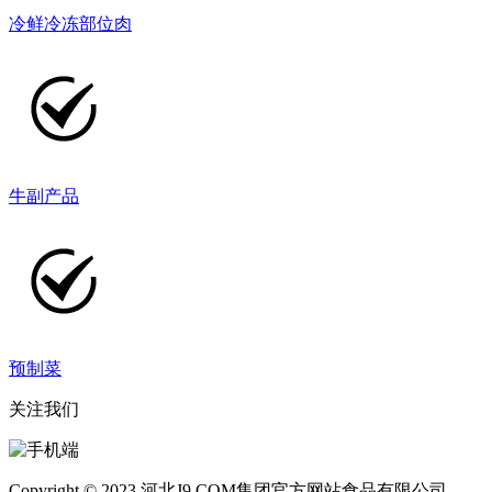
冷鲜冷冻部位肉
牛副产品
预制菜
关注我们
Copyright © 2023 河北J9.COM集团官方网站食品有限公司