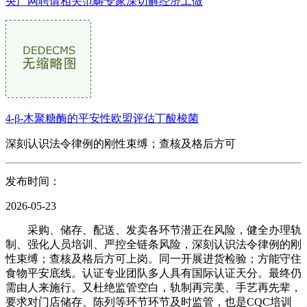
央广网聘请相关范畴专家深切解经济工做
4-β-木聚糖酶的平安性欧盟评估丁酸梭菌
深刻认识法令律例的刚性束缚；查核及格后方可
发布时间：
2026-05-23
采购、储存、配送、发卖各环节潜正在风险，健全办理轨
制、强化人员培训、严控全链条风险，深刻认识法令律例的刚
性束缚；查核及格后方可上岗。同一开展进货检验；方能守住
食物平安底线。认证专业团队多人具有国际认证天分。最终仍
需由人来施行。又杜绝监管空白，轨制再完美、手艺再先辈，
要求对门店储存、陈列等环节环节及时监管，也是CQC培训