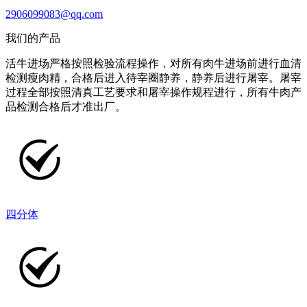
2906099083@qq.com
我们的产品
活牛进场严格按照检验流程操作，对所有肉牛进场前进行血清
检测瘦肉精，合格后进入待宰圈静养，静养后进行屠宰。屠宰
过程全部按照清真工艺要求和屠宰操作规程进行，所有牛肉产
品检测合格后才准出厂。
四分体