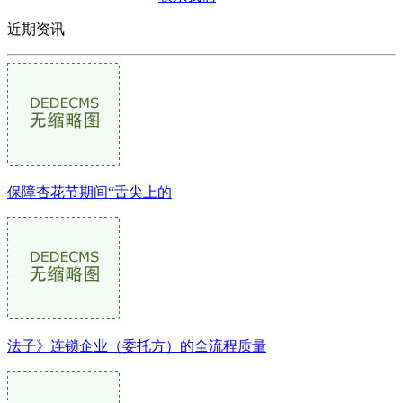
近期资讯
保障杏花节期间“舌尖上的
法子》连锁企业（委托方）的全流程质量