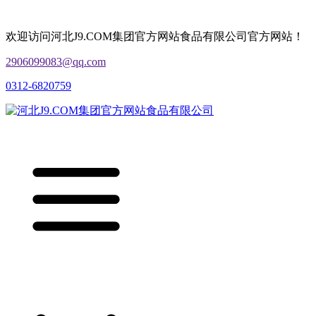
欢迎访问河北J9.COM集团官方网站食品有限公司官方网站！
2906099083@qq.com
0312-6820759