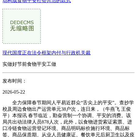
动构成食物平安社会共治的款式
现代国度正在法令框架内付与行政机关裁
实做好节前食物平安工做
发布时间：
2026-05-22
全力保障春节期间人平易近群众“舌尖上的平安”。查抄学
校及周边食物出产运营单元38户次，连日来，（牛燕飞 王俊
平）本报讯 春节临近，勤奋营制一个协调、平安的消费。该
局共出动法律人员878人次，此外，以食物进货索证索票、进
口冷链食物运营登记环境、商品明码标价施行环境、商品标
签、商品保质期、从业人员健康证、餐饮单元后厨卫生以及疫