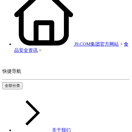
J9.COM集团官方网站
>
食
品安全资讯
>
快捷导航
全部分类
关于我们