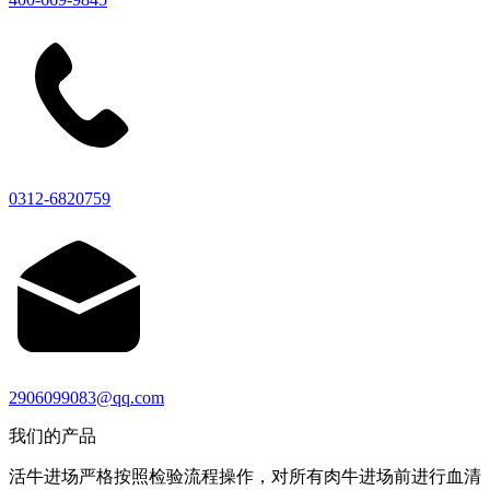
0312-6820759
2906099083@qq.com
我们的产品
活牛进场严格按照检验流程操作，对所有肉牛进场前进行血清