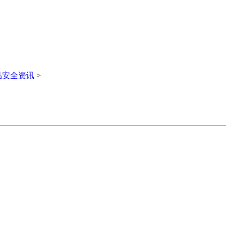
品安全资讯
>