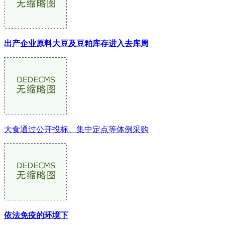
出产企业原料大豆及豆粕库存进入去库周
大食通过公开投标、集中定点等体例采购
依法免疫的环境下