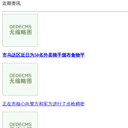
近期资讯
市乌达区近日为50名外卖骑手颁布食物平
正在市核心向警方和军方进行了步枪稠密