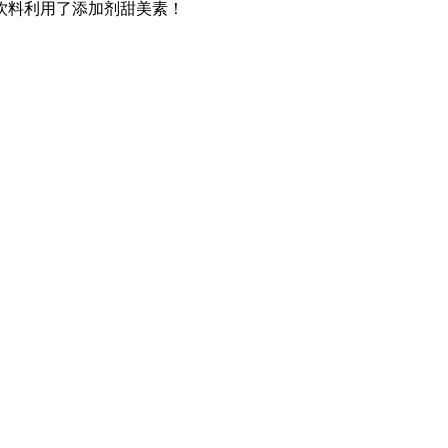
饮料利用了添加剂甜美素！