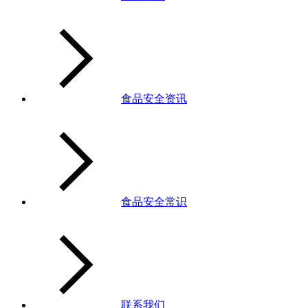
食品安全资讯
食品安全常识
联系我们