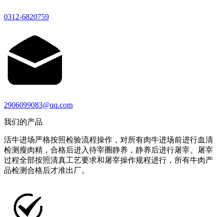
0312-6820759
2906099083@qq.com
我们的产品
活牛进场严格按照检验流程操作，对所有肉牛进场前进行血清
检测瘦肉精，合格后进入待宰圈静养，静养后进行屠宰。屠宰
过程全部按照清真工艺要求和屠宰操作规程进行，所有牛肉产
品检测合格后才准出厂。