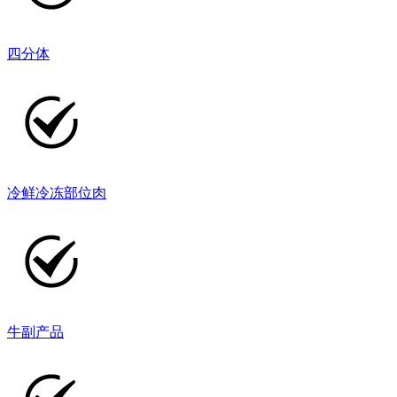
四分体
冷鲜冷冻部位肉
牛副产品