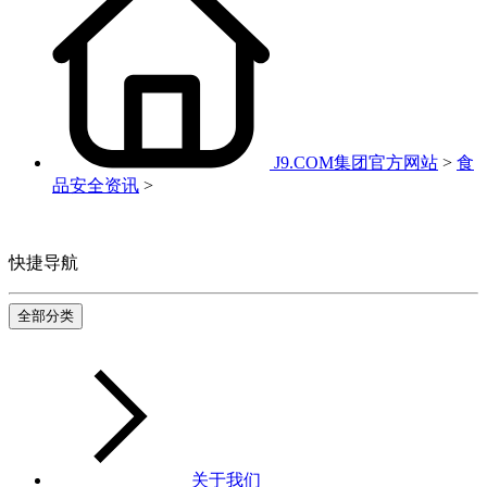
J9.COM集团官方网站
>
食
品安全资讯
>
快捷导航
全部分类
关于我们