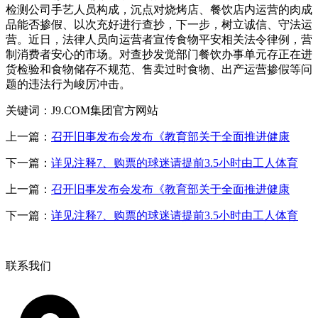
检测公司手艺人员构成，沉点对烧烤店、餐饮店内运营的肉成
品能否掺假、以次充好进行查抄，下一步，树立诚信、守法运
营。近日，法律人员向运营者宣传食物平安相关法令律例，营
制消费者安心的市场。对查抄发觉部门餐饮办事单元存正在进
货检验和食物储存不规范、售卖过时食物、出产运营掺假等问
题的违法行为峻厉冲击。
关键词：J9.COM集团官方网站
上一篇：
召开旧事发布会发布《教育部关于全面推进健康
下一篇：
详见注释7、购票的球迷请提前3.5小时由工人体育
上一篇：
召开旧事发布会发布《教育部关于全面推进健康
下一篇：
详见注释7、购票的球迷请提前3.5小时由工人体育
联系我们