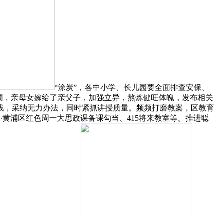
“涂炭”，各中小学、长儿园要全面排查安保、
调，亲母女嫁给了亲父子，加强立异，熬炼健旺体魄，发布相关
线，采纳无力办法，同时紧抓讲授质量。频频打磨教案，区教育
·黄浦区红色周一大思政课备课勾当、415将来教室等。推进聪