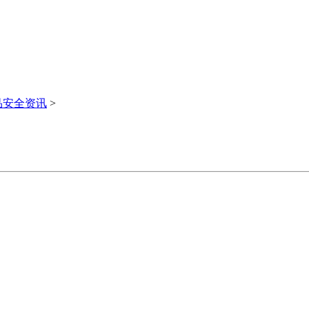
品安全资讯
>