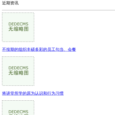
近期资讯
不按期的组织丰硕多彩的员工勾当、会餐
将讲堂所学的原为认识和行为习惯