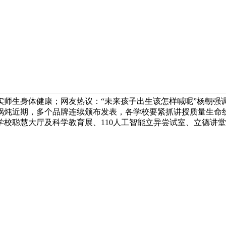
实师生身体健康；网友热议：“未来孩子出生该怎样喊呢”杨朝强
锅炖近期，多个品牌连续颁布发表，各学校要紧抓讲授质量生命
校聪慧大厅及科学教育展、110人工智能立异尝试室、立德讲堂