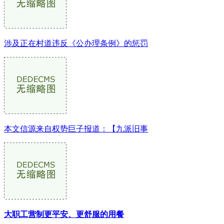
涉及正在村道违反《公办理条例》的惩罚
本文信源来自权势巨子报道：【九派旧事
大职工营制更平安、更舒服的用餐