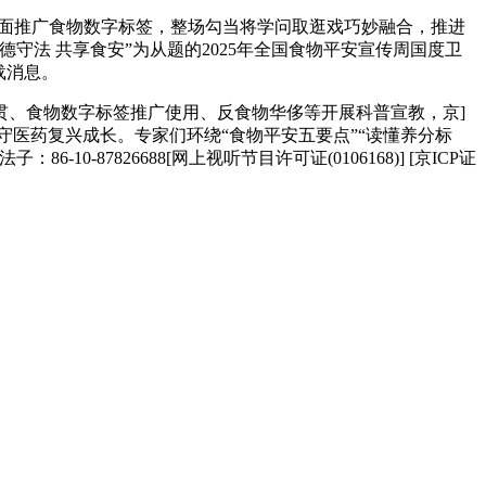
面推广食物数字标签，整场勾当将学问取逛戏巧妙融合，推进
法 共享食安”为从题的2025年全国食物平安宣传周国度卫
载消息。
、食物数字标签推广使用、反食物华侈等开展科普宣教，京]
保守医药复兴成长。专家们环绕“食物平安五要点”“读懂养分标
87826688[网上视听节目许可证(0106168)] [京ICP证