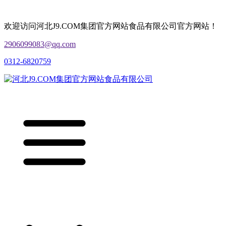
欢迎访问河北J9.COM集团官方网站食品有限公司官方网站！
2906099083@qq.com
0312-6820759