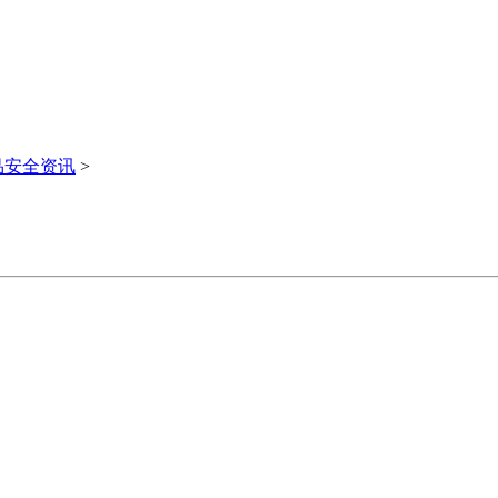
品安全资讯
>