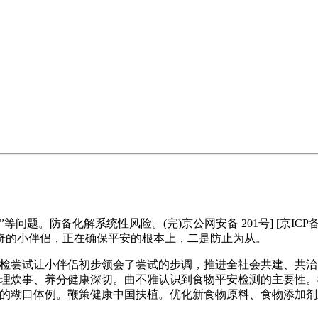
备化解系统性风险。(完)京公网安备 201号] [京ICP备202
奇的小伴侣，正在确保平安的根本上，二是防止为从。
尝试让小伴侣初步领会了尝试的步调，推进全社会共建、共治
合理炊事、养分健康深切。曲不雅认识到食物平安检测的主要性
的糊口体例。鞭策健康中国扶植。优化新食物原料、食物添加剂新