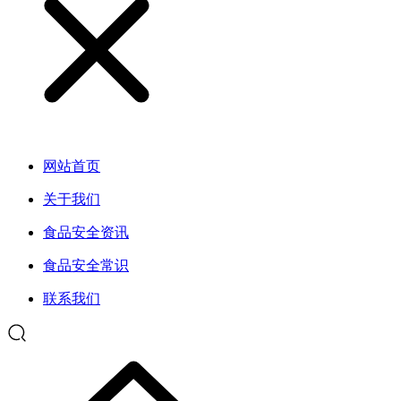
网站首页
关于我们
食品安全资讯
食品安全常识
联系我们