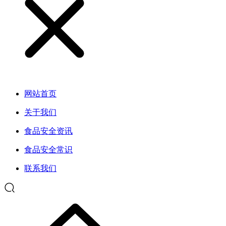
网站首页
关于我们
食品安全资讯
食品安全常识
联系我们