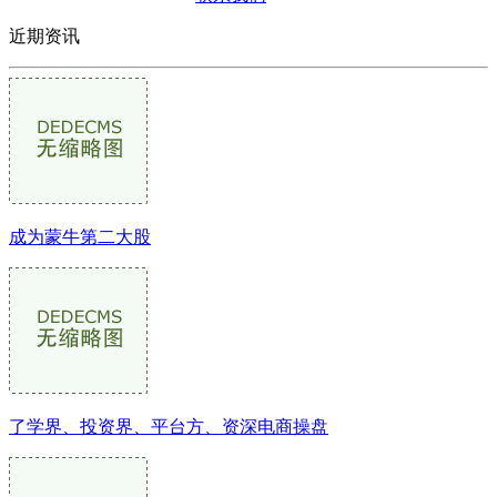
近期资讯
成为蒙牛第二大股
了学界、投资界、平台方、资深电商操盘