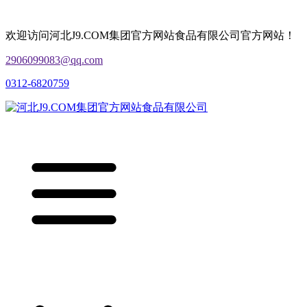
欢迎访问河北J9.COM集团官方网站食品有限公司官方网站！
2906099083@qq.com
0312-6820759