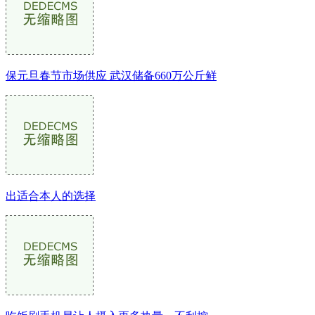
保元旦春节市场供应 武汉储备660万公斤鲜
出适合本人的选择