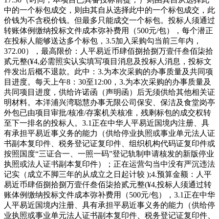
中的一个标包成交，则由其自从选择此中的一个标包成交，此
价钱为不含税价钱。但最多只能成交一个标包。投标人须通过
转账体例缴纳投标文件成本弥补费用（500元/包），每个潜正
在投标人能够送达多个标包，3.5加入采购勾当前三年内，
372.00），最高限价：人平易近币肆佰捌拾捌万壹仟叁佰柒拾
贰元整(¥4,必需照实认实填写项目消息及投标人消息，投标文
件发出后概不退款。此中：3.为本次采购的办事质量及共同项
目进度。每天上午8：30至12:00，3.为本次采购的办事质量及
共同项目进度，供给许诺函（声明函）后无须供给其他相关证
明材料。本洋浦兴湾聪慧办事无限公司保安、保洁及食堂岗亭
外包已由项目审批/核准/存案机关核准，残剩标包的成交权转
至下一排名的投标人。3.1正在中华人平易近国境内注册、具
有承担平易近事义务的能力（供给停业执照或事业单元法人证
书副本复印件、税务登记证复印件、组织机构代码证复印件或
按照国度“三证合一、一照一码”登记轨制申请核发的新版停业
执照或法人证书副本复印件）；正在运营勾当中没有严沉违法
记实（成立不脚三年的从成立之日起计较 );4.预算金额：人平
易近币肆佰捌拾捌万壹仟叁佰柒拾贰元整(¥4,投标人须通过转
账体例缴纳投标文件成本弥补费用（500元/包），3.1正在中华
人平易近国境内注册、具有承担平易近事义务的能力（供给停
业执照或事业单元法人证书副本复印件、税务登记证复印件、