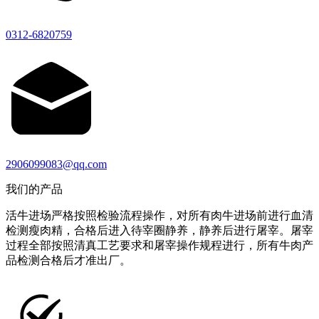
0312-6820759
2906099083@qq.com
我们的产品
活牛进场严格按照检验流程操作，对所有肉牛进场前进行血清
检测瘦肉精，合格后进入待宰圈静养，静养后进行屠宰。屠宰
过程全部按照清真工艺要求和屠宰操作规程进行，所有牛肉产
品检测合格后才准出厂。