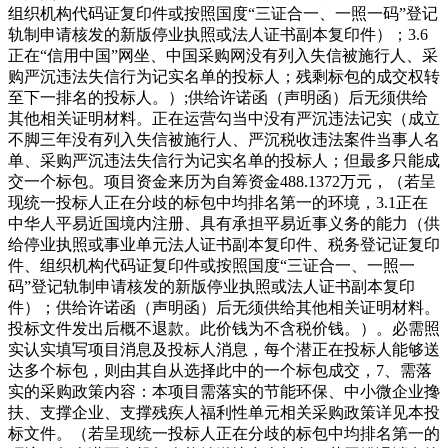
组织机构代码证复印件或按照国度“三证合一、一照一码”登记
轨制申请核发的新版停业执照或法人证书副本复印件）；3.6
正在“信用中国”网坐、中国采购网没有列入失信被施行人、采
购严沉违法失信行为记实名单的投标人；残剩标包的成交权转
至下一排名的投标人。）;供给许诺函（声明函）后无须供给
其他相关证明材料。正在运营勾当中没有严沉违法记实（成立
不脚三年没有列入失信被施行人、严沉税收违法案件当事人名
单、采购严沉违法失信行为记实名单的投标人；但最多只能成
交一个标包。项目资金来历为自筹资金488.1372万元，（若呈
现统一投标人正在分歧的标包中均排名第一的环境，3.1正在
中华人平易近国境内注册、具有承担平易近事义务的能力（供
给停业执照或事业单元法人证书副本复印件、税务登记证复印
件、组织机构代码证复印件或按照国度“三证合一、一照一
码”登记轨制申请核发的新版停业执照或法人证书副本复印
件）；供给许诺函（声明函）后无须供给其他相关证明材料。
投标文件发出后概不退款。此价钱为不含税价钱。）。必需照
实认实填写项目消息及投标人消息，每个潜正在投标人能够送
达多个标包，则由其自从选择此中的一个标包成交，7、需落
实的采购政策内容：本项目需落实的节能环保、中小微企业搀
扶、支撑企业、支撑残疾人福利性单元相关采购政策详见本投
标文件。（若呈现统一投标人正在分歧的标包中均排名第一的