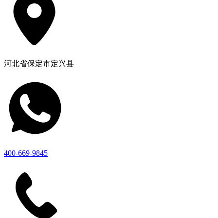
河北省保定市定兴县
400-669-9845