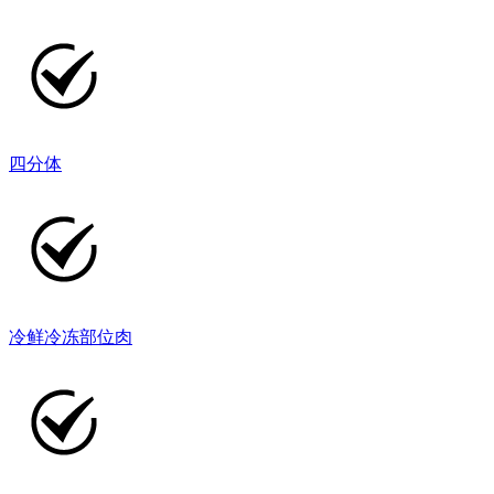
四分体
冷鲜冷冻部位肉