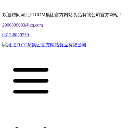
欢迎访问河北J9.COM集团官方网站食品有限公司官方网站！
2906099083@qq.com
0312-6820759