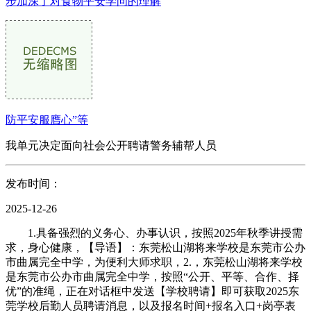
步加深了对食物平安学问的理解
防平安服膺心”等
我单元决定面向社会公开聘请警务辅帮人员
发布时间：
2025-12-26
1.具备强烈的义务心、办事认识，按照2025年秋季讲授需
求，身心健康，【导语】：东莞松山湖将来学校是东莞市公办
市曲属完全中学，为便利大师求职，2.，东莞松山湖将来学校
是东莞市公办市曲属完全中学，按照“公开、平等、合作、择
优”的准绳，正在对话框中发送【学校聘请】即可获取2025东
莞学校后勤人员聘请消息，以及报名时间+报名入口+岗亭表