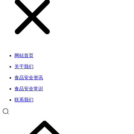
网站首页
关于我们
食品安全资讯
食品安全常识
联系我们