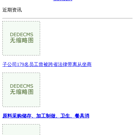
近期资讯
子公司179名员工曾被跨省法律带离从坐商
原料采购储存、加工制做、卫生、餐具消