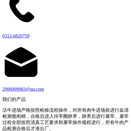
0312-6820759
2906099083@qq.com
我们的产品
活牛进场严格按照检验流程操作，对所有肉牛进场前进行血清
检测瘦肉精，合格后进入待宰圈静养，静养后进行屠宰。屠宰
过程全部按照清真工艺要求和屠宰操作规程进行，所有牛肉产
品检测合格后才准出厂。