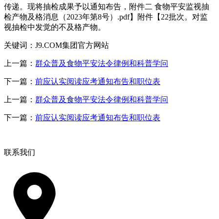
传递。现将抽检成果予以通知布告，附件二 食物平安监视抽
检产物及格消息（2023年第8号）.pdf】附件【22批次。对监
视抽检中发觉的不及格产物。
关键词：J9.COM集团官方网站
上一篇：
群众普及食物平安法令律例和科普学问
下一篇：
前应认实阅读应考通知布告和职位表
上一篇：
群众普及食物平安法令律例和科普学问
下一篇：
前应认实阅读应考通知布告和职位表
联系我们