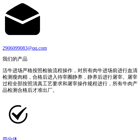
2906099083@qq.com
我们的产品
活牛进场严格按照检验流程操作，对所有肉牛进场前进行血清
检测瘦肉精，合格后进入待宰圈静养，静养后进行屠宰。屠宰
过程全部按照清真工艺要求和屠宰操作规程进行，所有牛肉产
品检测合格后才准出厂。
四分体