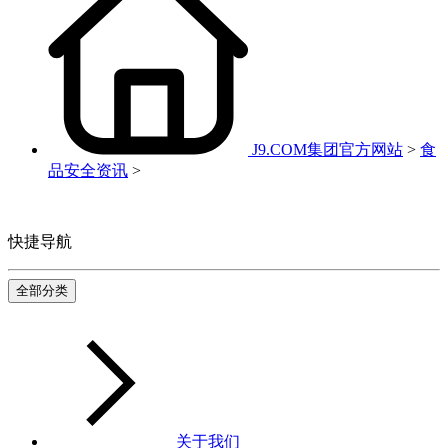
J9.COM集团官方网站
>
食
品安全资讯
>
快捷导航
全部分类
关于我们