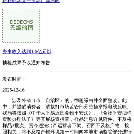
正在临沭县一滑冰厂溜冰时
办事收入达到1.6亿元以
抽检成果予以通知布告
发布时间：
2025-12-16
涉及外省（市、自治区）的，彻题缘由并全面整改。此
中，并提醒消费者，请拨打市场监管部分赞扬举报电线反映。
我局将按照《中华人平易近国食物平安法》、《食物平安抽样
查验办理法子》等开展核查措置，样品消息详见附件。不及格
样品3批次。责令违法出产运营者下架、召回不及格产物，按
照相关，将不及格产物环境第一时间向本地市场监管部分进行