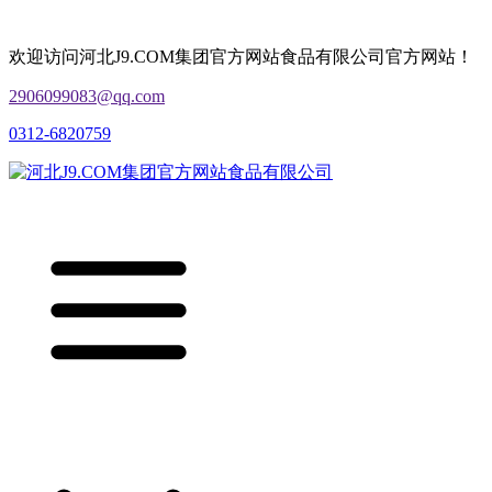
欢迎访问河北J9.COM集团官方网站食品有限公司官方网站！
2906099083@qq.com
0312-6820759