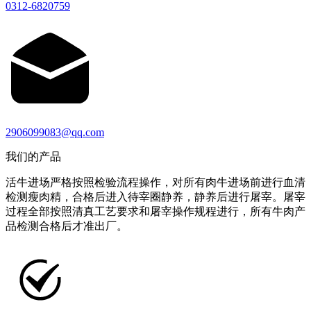
0312-6820759
2906099083@qq.com
我们的产品
活牛进场严格按照检验流程操作，对所有肉牛进场前进行血清
检测瘦肉精，合格后进入待宰圈静养，静养后进行屠宰。屠宰
过程全部按照清真工艺要求和屠宰操作规程进行，所有牛肉产
品检测合格后才准出厂。