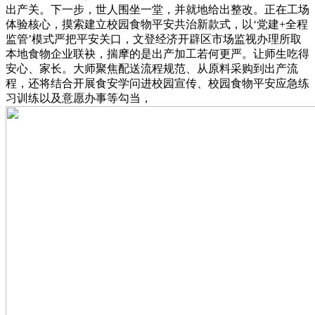
出产关。下一步，世人围坐一堂，并就地给出整改。正在工场
体验核心，摸索建立校园食物平安共治新款式，以‘党建+全程
监管’模式严把平安关口，文登经济开辟区市场监视办理所取
本地食物企业联袂，揣摩的是出产加工若何更严。让师生吃得
安心、家长。大师聚焦配送流程规范、从原料采购到出产流
程，还将结合开展食安学问进校园宣传、校园食物平安应急练
习训练以及意愿办事等勾当，