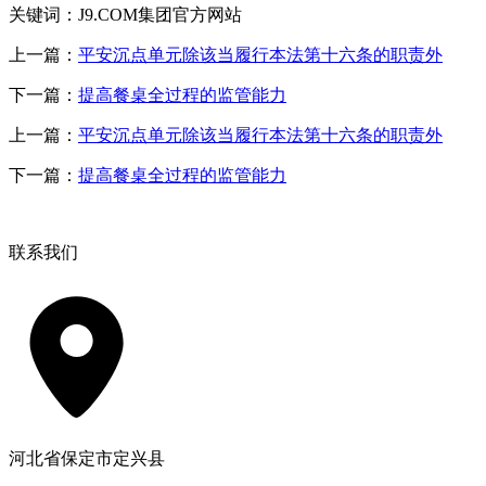
关键词：J9.COM集团官方网站
上一篇：
平安沉点单元除该当履行本法第十六条的职责外
下一篇：
提高餐桌全过程的监管能力
上一篇：
平安沉点单元除该当履行本法第十六条的职责外
下一篇：
提高餐桌全过程的监管能力
联系我们
河北省保定市定兴县