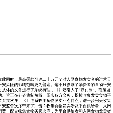
此同时，最高罚款可达二十万元？对入网食物发卖者的运营天
平安风险的影响范畴更为普遍。这不只影响了消费者的食物平安
从体的义务进行了系统梳理，《》还引入了“双罚制”。鞭策监
估。旨正在补齐轨制短板、压实各方义务，提拔收集发卖食物平
要买卖次序。《》连系收集食物发卖业态特点，进一步完美收集
平安监管次序带来了冲击？收集食物发卖涉及平台供给者、入网
消费，配合收集食物买卖次序，为平台供给者和入网食物发卖者