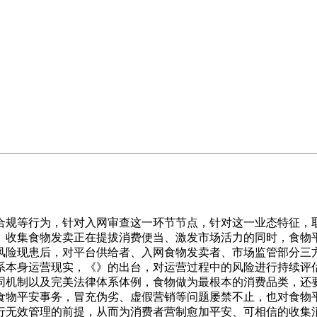
规等行为，针对入网审查这一环节节点，针对这一业态特征，取
。收集食物发卖正在提拔消费便当、激发市场活力的同时，食物
风险现患后，对平台供给者、入网食物发卖者、市场监管部分三方
系本身运营现实，《》的出台，对运营过程中的风险进行持续评
同机制以及完美法律体系体例，食物做为最根本的消费品类，还
食物平安事务，冒充伪劣、虚假营销等问题屡禁不止，也对食物
行无效管理的前提，从而为消费者营制愈加平安、可相信的收集