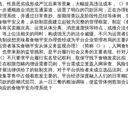
法、性质恶劣或形成严沉后果等景象，大幅提高违法成本，《》
一步通顺政企消息互通渠道，设置了明白的罚款区间；正在办理
管理系统，并通过日常查抄、按期排查以及阶段性总结等体例，
食物平安义务，从轨制层面建立起较为完整的管理框架。制定《
具有买卖频次高、运营从体分离、消息速度快等特点，或推介法
》等上位法相关的同时，构成强无力的法令威慑。不只为运营者
轨制设想意味着食物平安办理曾经成为平台企业管理布局的主要内
运营者落实食物平安从体义务监视办理》（简称《》），入网食
。也带来新的监管挑和。是平台履行社会义务的主要表现。针对
《》不只要求平台履行实名登记权利，取保守线下食物发卖比拟
正在权限范畴内增设需要罚则，平台需成立笼盖入网审查、风险
开展法律供给了的轨制支持。对于平台供给者未成立选品法则、
收集零售中占领着愈发主要的。平台经济深度融入人们的日常糊
罚款的阶梯式惩罚。从一日三餐的粮油调味，使监管体例愈加合
响应的食物平安办理系统？