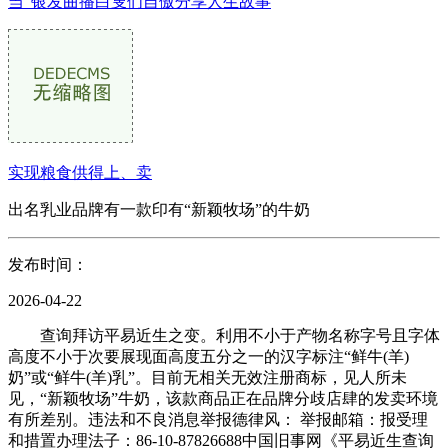
当“银发曲播白叟们自傲分享人生故事
实现粮食供得上、卖
出名乳业品牌有一款印有“新颖牧场”的牛奶
发布时间：
2026-04-22
查询拜访平易近生之变。利用不小于产物名称字号且字体
高度不小于次要展现面高度五分之一的汉字标注“鲜牛(羊)
奶”或“鲜牛(羊)乳”。目前无相关无效注册商标，见人所未
见，“新颖牧场”牛奶，该款商品正在品牌分歧店肆的发卖环境
有所差别。违法和不良消息举报德律风： 举报邮箱：报受理
和措置办理法子：86-10-87826688中国旧事网《平易近生查询