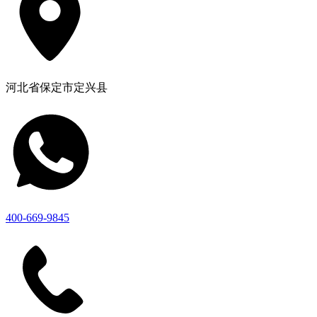
河北省保定市定兴县
400-669-9845