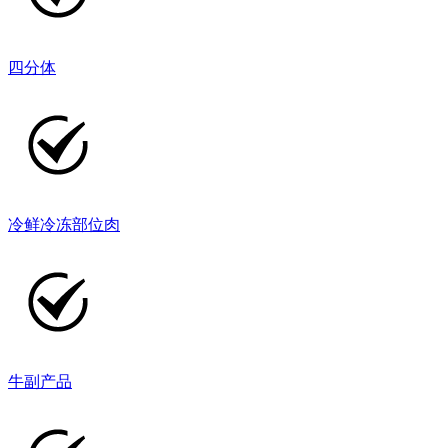
四分体
冷鲜冷冻部位肉
牛副产品