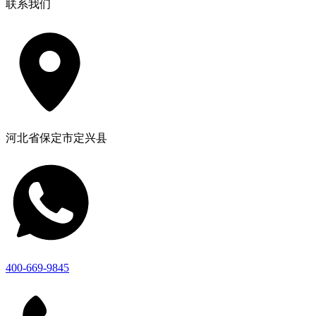
联系我们
河北省保定市定兴县
400-669-9845