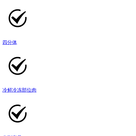
四分体
冷鲜冷冻部位肉