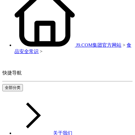
J9.COM集团官方网站
>
食
品安全常识
>
快捷导航
全部分类
关于我们