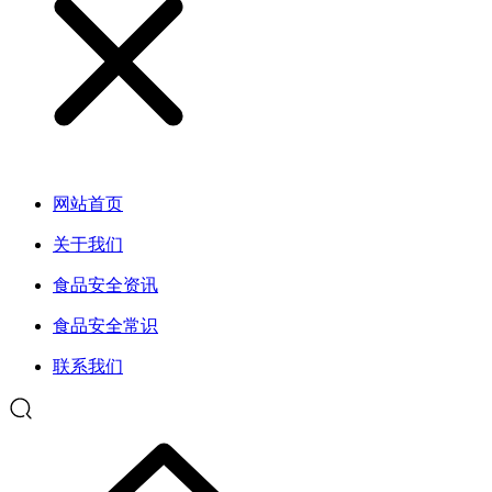
网站首页
关于我们
食品安全资讯
食品安全常识
联系我们