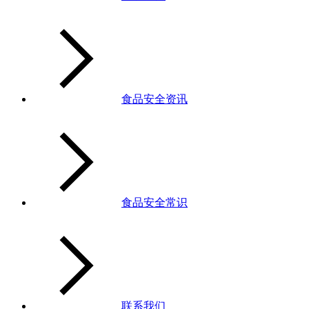
食品安全资讯
食品安全常识
联系我们