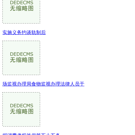
实施义务约谈轨制后
场监视办理局食物监视办理法律人员于