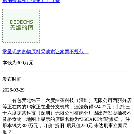
据消费者权益保第五十五条
常呈现的食物原料采购索证索票不规范、
本钱为300万元
发布时间：
2026-03-29
有包罗北纬三十六度抹茶科技（深圳）无限公司西丽分店
等正在内的13家正在业分支机构，违法所得324.72元；北纬三
十六度抹茶科技（深圳）无限公司横岗分厂因出产发卖抽检不
及格食物，地图上显示的店肆名称为“36CAKE华诞蛋糕”。注
册本钱为300万元，订价“折旧”后只值220元 未达刑事立案尺
度？