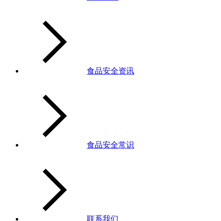
食品安全资讯
食品安全常识
联系我们