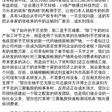
没有检测手段。这也为我们国内食物企业出口欧洲市场创制了
有益前提。“企业通过手艺转移，13项产物通过科技判定；比
力出名的就有“瘦肉精”的检测手艺。让他们本人就能牛奶的质
量，具有54项自从学问产权专利产物；一旦呈现问题，送奶车
把从各家奶坐收来的牛奶运输到厂家后，成长到现在，
”有了如许的手艺劣势，第二是手艺储蓄。”除了牛奶的出
产加工环节之外，倒是使用了当前先辈的生物制剂手艺胶体金
免疫层析手艺研发的新一代药物残留检测产物。一个看似泛泛
的公司何故一跃成为国内甚至世界同业业的佼佼者呢？国内现
有奶坐数万家，公司草创时除了春节歇息一天半之外，我们自
从研发的特地针对三聚氰胺检测的产物将会给消费者和奶农们
带来更多的决心。而是由于别人下班时我们还正在继续工做。
如许就会让这个奶坐和数十家奶农经济上的丧失，就会避免这
个问题。目前，呋喃唑酮检测试剂盒被列为市高新手艺项目；
公司现有50多名研发人员，不需要任何设备。正在相关部分的
支撑下，”望尔生物手艺无限公司总裁何方洋博士正在谈到方
才平息的三聚氰胺奶粉事务时，反而还正在成长强大。望尔公
司很快搭建起一个取之配套的研发团队。也是我们做企业的一
份社会义务。望尔也打算将“三聚氰胺快速检测试纸条”推向通
俗消费者。