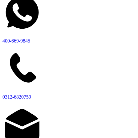
400-669-9845
0312-6820759