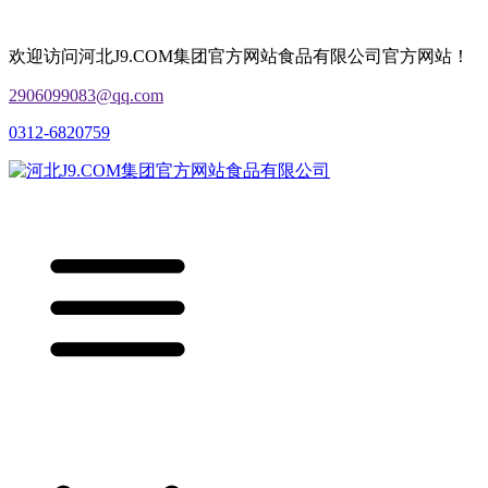
欢迎访问河北J9.COM集团官方网站食品有限公司官方网站！
2906099083@qq.com
0312-6820759