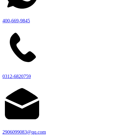
400-669-9845
0312-6820759
2906099083@qq.com