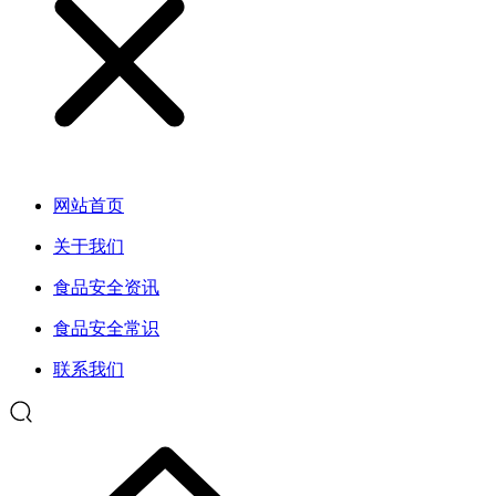
网站首页
关于我们
食品安全资讯
食品安全常识
联系我们