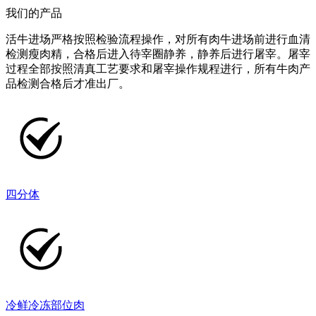
我们的产品
活牛进场严格按照检验流程操作，对所有肉牛进场前进行血清
检测瘦肉精，合格后进入待宰圈静养，静养后进行屠宰。屠宰
过程全部按照清真工艺要求和屠宰操作规程进行，所有牛肉产
品检测合格后才准出厂。
四分体
冷鲜冷冻部位肉