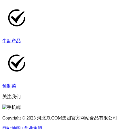
牛副产品
预制菜
关注我们
Copyright © 2023 河北J9.COM集团官方网站食品有限公司
网站地图
| 营业执照