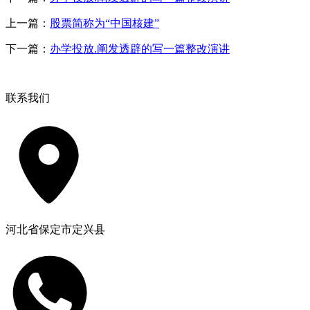
上一篇：
股票简称为“中国核建”
下一篇：
办学投放.阐发透辟的写一篇整改演讲
联系我们
河北省保定市定兴县