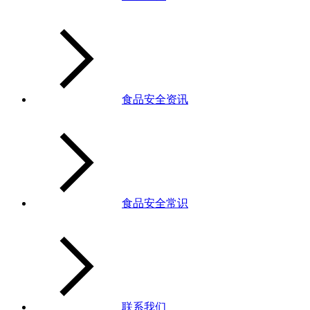
食品安全资讯
食品安全常识
联系我们