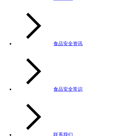
食品安全资讯
食品安全常识
联系我们