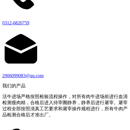
0312-6820759
2906099083@qq.com
我们的产品
活牛进场严格按照检验流程操作，对所有肉牛进场前进行血清
检测瘦肉精，合格后进入待宰圈静养，静养后进行屠宰。屠宰
过程全部按照清真工艺要求和屠宰操作规程进行，所有牛肉产
品检测合格后才准出厂。