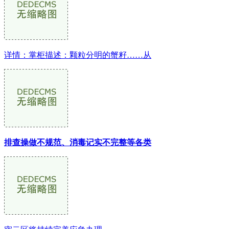
详情：掌柜描述：颗粒分明的蟹籽……从
排查操做不规范、消毒记实不完整等各类