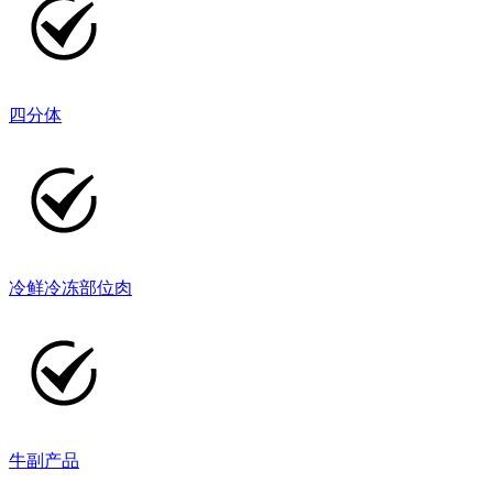
四分体
冷鲜冷冻部位肉
牛副产品