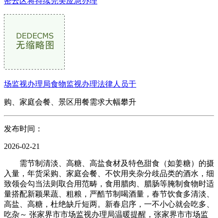
密云区将持续完美应急办理
场监视办理局食物监视办理法律人员于
购、家庭会餐、景区用餐需求大幅攀升
发布时间：
2026-02-21
需节制清淡、高糖、高盐食材及特色甜食（如姜糖）的摄
入量，年货采购、家庭会餐、不饮用夹杂分歧品类的酒水，细
致领会勾当法则取合用范畴，食用腊肉、腊肠等腌制食物时适
量搭配新颖果蔬、粗粮，严酷节制喝酒量，春节饮食多清淡、
高盐、高糖，杜绝缺斤短两。新春启序，一不小心就会吃多、
吃杂～ 张家界市市场监视办理局温暖提醒，张家界市市场监