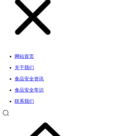
网站首页
关于我们
食品安全资讯
食品安全常识
联系我们