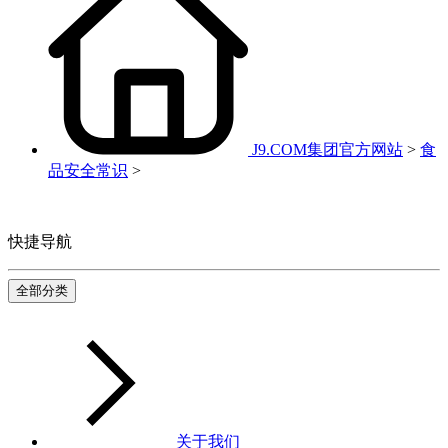
J9.COM集团官方网站
>
食
品安全常识
>
快捷导航
全部分类
关于我们