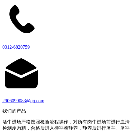
0312-6820759
2906099083@qq.com
我们的产品
活牛进场严格按照检验流程操作，对所有肉牛进场前进行血清
检测瘦肉精，合格后进入待宰圈静养，静养后进行屠宰。屠宰