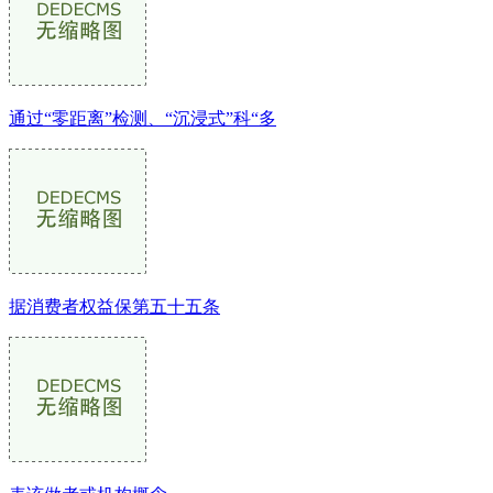
通过“零距离”检测、“沉浸式”科“多
据消费者权益保第五十五条