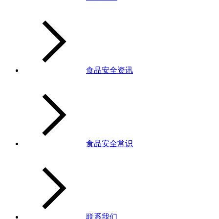
食品安全资讯
食品安全常识
联系我们